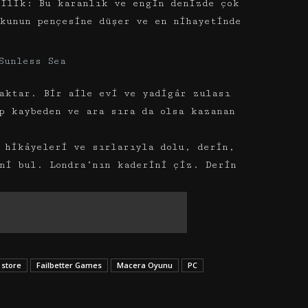
lilik: Bu karanlık ve engin denizde çok
kunun pençesine düşer ve en nihayetinde
aktar. Bir aile evi ve yadigâr zulası
p kaybeden ve ara sıra da olsa kazanan
 hikâyeleri ve sırlarıyla dolu, derin,
ni bul. Londra’nın kaderini çiz. Derin
 store
Failbetter Games
Macera Oyunu
PC