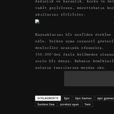
Aydınlık ve karanlık, korku ve de
vakit geçirirsen, mürettebatın kor
akıllarını yitirirler.
Kaynaklarını bir nesilden ötekine 
edin. Yelken açma cesareti gösteri
denizciler arasında efsaneleş.
350.000’den fazla kelimeden oluşan
zorlu bir dünya. Babanın kemikleri
suların tanrılarına meydan oku.
SCHLAGWORTE
Epic
Epic Games
epic games
Sunless Sea
ücretsiz oyun
Yeni