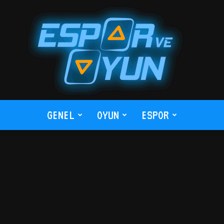
GENEL
OYUN
ESPOR
Espor
ve