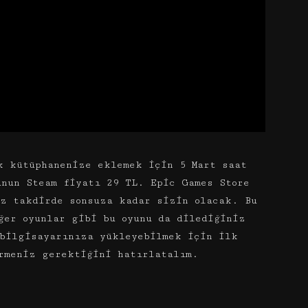
k kütüphanenize eklemek için 5 Mart saat
nun Steam fiyatı 29 TL. Epic Games Store
iz takdirde sonsuza kadar sizin olacak. Bu
ğer oyunlar gibi bu oyunu da dilediğiniz
bilgisayarınıza yükleyebilmek için ilk
rmeniz gerektiğini hatırlatalım.