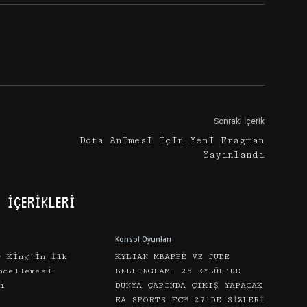
Sonraki İçerik
Dota Animesi için Yeni Fragman
Yayınlandı
 İÇERİKLERİ
Konsol Oyunları
r King’in İlk
KYLIAN MBAPPÉ VE JUDE
ncellemesi
BELLINGHAM, 25 EYLÜL’DE
ı
DÜNYA ÇAPINDA ÇIKIŞ YAPACAK
EA SPORTS FC™ 27’DE SİZLERİ