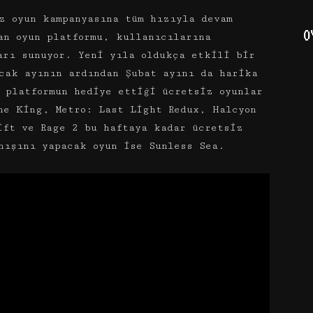
z oyun kampanyasına tüm hızıyla devam
O
an oyun platformu, kullanıcılarına
arı sunuyor. Yeni yıla oldukça etkili bir
cak ayının ardından Şubat ayını da harika
 platformun hediye ettiği ücretsiz oyunlar
he King, Metro: Last Light Redux, Halcyon
ift ve Rage 2 bu haftaya kadar ücretsiz
nışını yapacak oyun ise Sunless Sea.