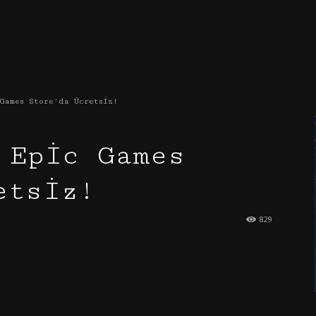
Oyun
Games Store’da Ücretsiz!
 Epic Games
etsiz!
829