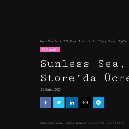
Ana Sayfa
PC Oyunları
Sunless Sea, Epic 
PC Oyunları
Sunless Sea,
Store’da Ücr
26 Şubat 2021
Sunless Sea, Epic Games Store'da Ücretsiz!