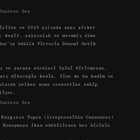
irilen ve 2015 yılında aynı şirket
; keşif, yalnızlık ve devamlı ölme
don’ın ödüllü Victoria Dönemi Gotik
ı ve yarasa sürüleri işini bitirmezse,
arı dikeceğin kesin. Yine de bu kadim ve
ularda yelken açma cesaretine sahip
liyor.
 Kaygısız Topçu (Irrepressible Cannoneer)
 Konuşmaya ikna edebilirsen her birinin