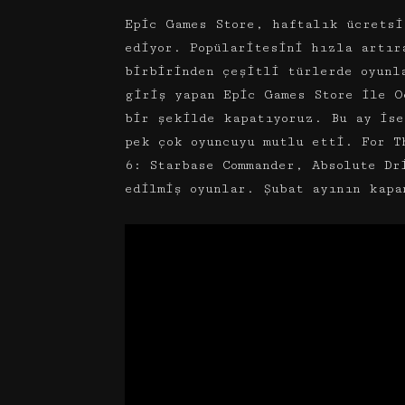
Epic Games Store, haftalık ücretsi
ediyor. Popülaritesini hızla artır
birbirinden çeşitli türlerde oyunl
giriş yapan Epic Games Store ile O
bir şekilde kapatıyoruz. Bu ay ise
pek çok oyuncuyu mutlu etti. For T
6: Starbase Commander, Absolute Dr
edilmiş oyunlar. Şubat ayının kapa