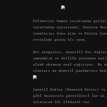
Failbetter Games tarafından gelişt
tarafından yayınlandı. Sunless Sea
temalarını konu alan ve Fallen Lon
evreninde geçen bir oyun.
Dev yengeçler, önsezili buz dağlar
yamyamlık ve delilik yüzünden nall
siyah okyanus seni çağırıyor. Bu s
olanları da değerli ganimetler bek
Lanetli Doktor (Haunted Doctor) ve
gibi benzersiz görevlileri işe al.
anlatacak bir hikâyesi var.