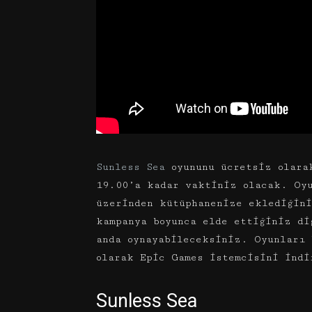
Sunless Sea
oyununu ücretsiz olara
19.00’a kadar vaktiniz olacak. Oyu
üzerinden kütüphanenize eklediğin
kampanya boyunca elde ettiğiniz di
anda oynayabileceksiniz. Oyunları 
olarak Epic Games istemcisini indi
Sunless Sea